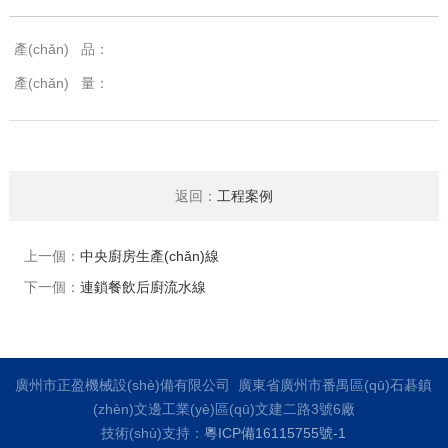
產(chǎn) 品：
產(chǎn) 量：
返回：
工程案例
上一個：
中央廚房生產(chǎn)線
下一個：
連鎖餐飲后廚流水線
廣州市正盈機械設(shè)備有限公司 廣東省廣州市番禺區(qū)石碁鎮
(zhèn)文邊工業(yè)區(qū)文建二路3號6廠
技術(shù)支持：
粵ICP備16115755號-1