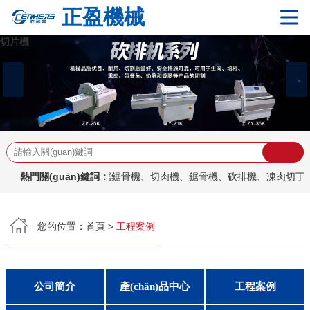
正盈機械
切片機
網(wǎng)站首頁
關(guān)于我們
產(chǎn)品中心
工程案例
熱門關(guān)鍵詞：
多段鋸鋸骨機、切肉機、鋸骨機、砍排機、凍肉
新聞資訊
您的位置：
首頁
>
工程案例
熱點文章
公司新聞
行業(yè)資訊
安裝與維護(hù)
常見問題
公司簡介
產(chǎn)品中心
工程案例